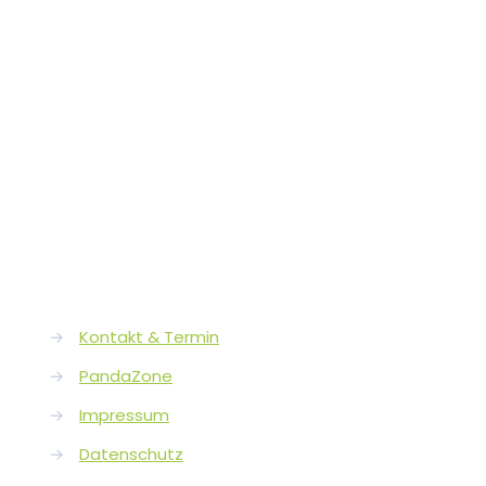
Reise
zur
Kinder
Nadin
Geyer
-
Ausbil
Erfahr
und
Praxis
→
Kontakt & Termin
→
PandaZone
→
Impressum
→
Datenschutz