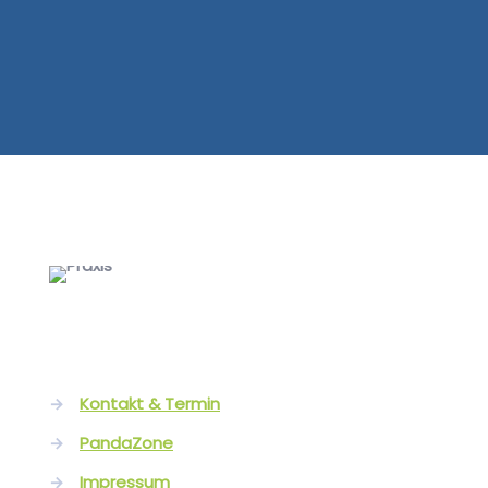
→
Kontakt & Termin
→
PandaZone
→
Impressum